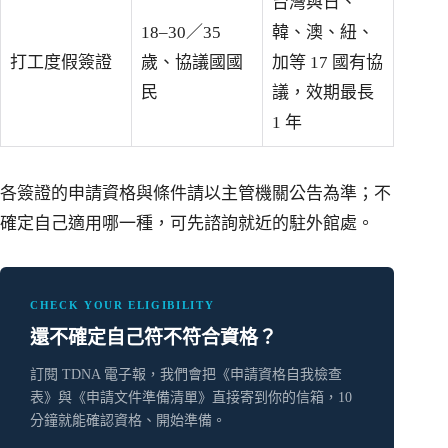
台灣與日、
18–30／35
韓、澳、紐、
打工度假簽證
歲、協議國國
加等 17 國有協
民
議，效期最長
1 年
各簽證的申請資格與條件請以主管機關公告為準；不
確定自己適用哪一種，可先諮詢就近的駐外館處。
CHECK YOUR ELIGIBILITY
還不確定自己符不符合資格？
訂閱 TDNA 電子報，我們會把《申請資格自我檢查
表》與《申請文件準備清單》直接寄到你的信箱，10
分鐘就能確認資格、開始準備。