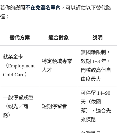
若你的護照
不在免簽名單內
，可以評估以下替代路
徑：
替代方案
適合對象
說明
無國籍限制，
就業金卡
特定領域專業
效期 1–3 年，
（Employment
人才
門檻較高但自
Gold Card）
由度最大
可停留 14–90
一般停留簽證
天（依國
（觀光／商
短期停留者
籍），適合先
務）
來探路