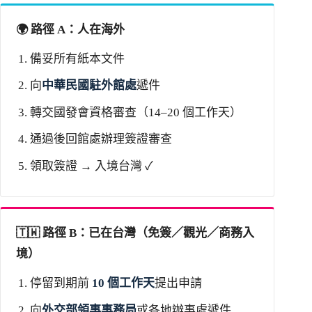
🌍 路徑 A：人在海外
備妥所有紙本文件
向
中華民國駐外館處
遞件
轉交國發會資格審查（14–20 個工作天）
通過後回館處辦理簽證審查
領取簽證 → 入境台灣 ✓
🇹🇼 路徑 B：已在台灣（免簽／觀光／商務入
境）
停留到期前
10 個工作天
提出申請
向
外交部領事事務局
或各地辦事處遞件