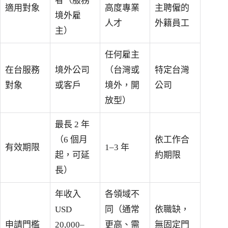
者（服務
適用對象
高度專業
主聘僱的
境外雇
人才
外籍員工
主）
任何雇主
在台服務
境外公司
（台灣或
特定台灣
對象
或客戶
境外，開
公司
放型）
最長 2 年
（6 個月
依工作合
有效期限
1–3 年
起，可延
約期限
長）
年收入
各領域不
USD
同（通常
依職缺，
申請門檻
20,000–
更高、需
無固定門