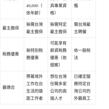
40,000（
具專業資
檻
依年齡）
格）
無需台灣
無需特定
需台灣雇
雇主擔保
雇主擔保
雇主擔保
主聘僱
可能享有
無特別稅
薪資稅務
依一般稅
稅務優惠
務優惠
優惠（依
法
個案）
帶著境外
想在台灣
已確定服
工作在台
任職多家
務特定台
最適合
生活的遠
公司的高
灣公司的
距工作者
端人才
外籍員工