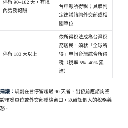
停留 90–182 天，有境
台申報所得稅；具體判
內勞務報酬
定建議諮詢外交部或相
關單位
依所得稅法成為台灣稅
務居民，須就「全球所
停留 183 天以上
得」申報台灣綜合所得
稅（稅率 5%–40% 累
進）
建議：
規劃在台停留超過 90 天者，出發前應諮詢簽
證核發單位或外交部聯絡窗口，以確認個人的稅務義
務。