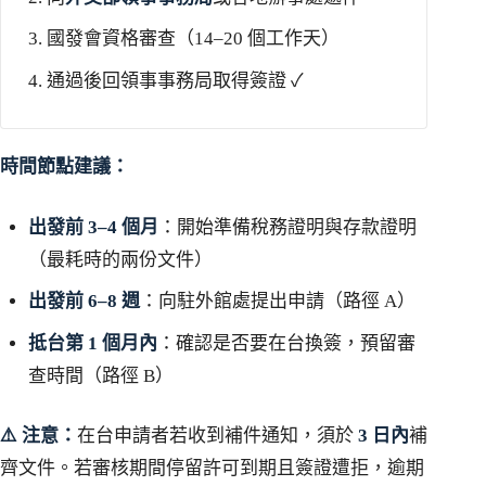
國發會資格審查（14–20 個工作天）
通過後回領事事務局取得簽證 ✓
時間節點建議：
出發前 3–4 個月
：開始準備稅務證明與存款證明
（最耗時的兩份文件）
出發前 6–8 週
：向駐外館處提出申請（路徑 A）
抵台第 1 個月內
：確認是否要在台換簽，預留審
查時間（路徑 B）
⚠️ 注意：
在台申請者若收到補件通知，須於
3 日內
補
齊文件。若審核期間停留許可到期且簽證遭拒，逾期