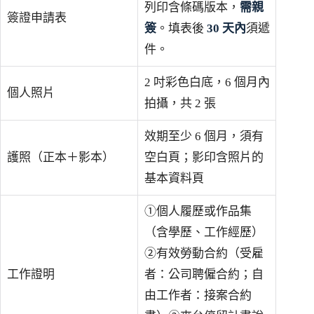
列印含條碼版本，
需親
簽證申請表
簽
。填表後
30 天內
須遞
件。
2 吋彩色白底，6 個月內
個人照片
拍攝，共 2 張
效期至少 6 個月，須有
護照（正本＋影本）
空白頁；影印含照片的
基本資料頁
①個人履歷或作品集
（含學歷、工作經歷）
②有效勞動合約（受雇
工作證明
者：公司聘僱合約；自
由工作者：接案合約